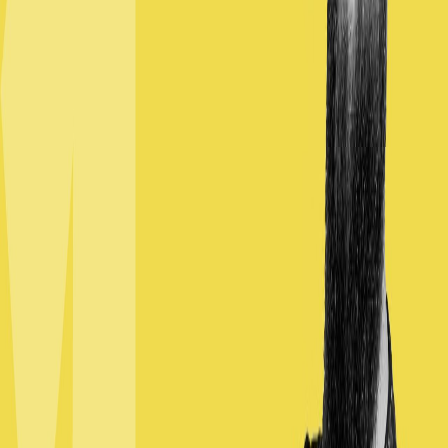
Moduł kursu o numerze 1, zatytułowany "Narzędzia", poświęcony
jest zapoznawaniu się z niezbędnymi narzędziami potrzebnymi do
pisania kodu. Przed napisaniem pier
💸 Kup kurs
Kup cały kurs CodeRoad –
TUTAJ
Kup ten moduł kursu –
TUTAJ
💪 Odbierz bezpłatny kurs "Programowanie – co musisz
wiedzieć, zanim zaczniesz?"