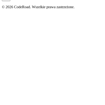
Kursy i materiały do nauki programowania od podstaw.
Poznaj ofertę →
©
2026
CodeRoad. Wszelkie prawa zastrzeżone.