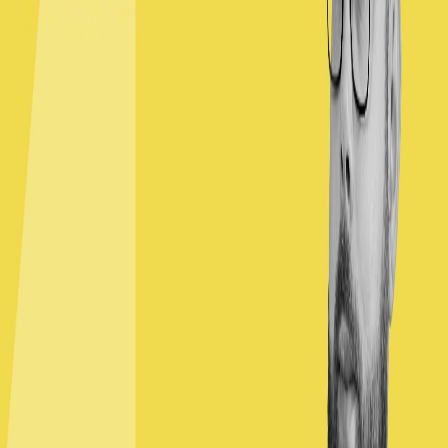
Back to all articles
Kurs front-end
Program kursu
June 2, 2023
Moduł 01 – Narzędzia