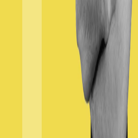
Moduł 13 – Testy asynchroniczne
Moduł kursu programowania o numerze 13, zatytułowany "Testy
asynchroniczne", składa się z lekcji, które połączą naszą wiedzę na
temat asynchroniczności i testow
June 4, 2023