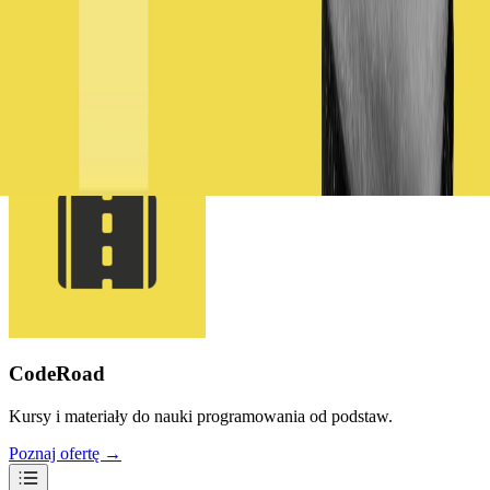
Mateusz Choma
Founder, CodeRoad
CodeRoad