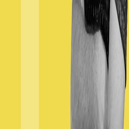
Moduł 12 – Asynchroniczność
Moduł kursu o numerze 12 nosi nazwę "Asynchroniczność" i jest
jednym z najważniejszych tematów, który zostanie omówiony. W tej
części kursu dowiesz się, jak pob
June 4, 2023